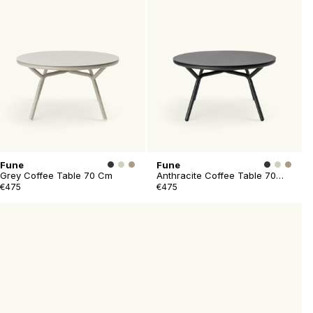
Fune
Fune
Grey Coffee Table 70 Cm
Anthracite Coffee Table 70
Cm
€475
€475