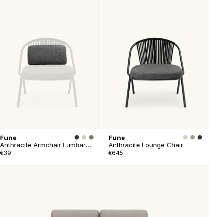
Fune
Fune
Anthracite Armchair Lumbar
Anthracite Lounge Chair
Cushion
€39
€645